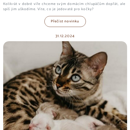
Kolikrát v dobré víře chceme svým domácím chlupáčům dopřát, ale
spíš jim uškodíme. Víte, co je jedovaté pro kočky?
Přečíst novinku
31.12.2024