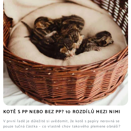
KOTĚ S PP NEBO BEZ PP? 10 ROZDÍLŮ MEZI NIMI
V první řadě je důležité si uvědomit, že kotě s papíry nerovná se
pouze tučná částka – co vlastně chov takového plemene obnáší?