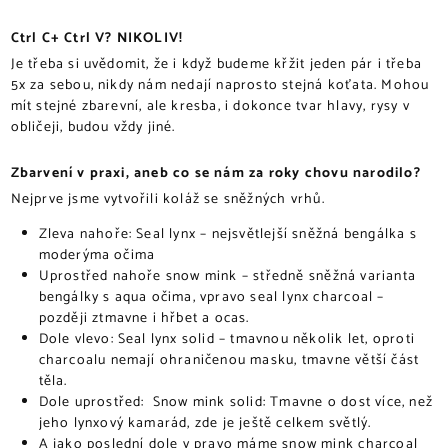
Ctrl C+ Ctrl V? NIKOLIV!
Je třeba si uvědomit, že i když budeme křžit jeden pár i třeba
5x za sebou, nikdy nám nedají naprosto stejná koťata. Mohou
mít stejné zbarevní, ale kresba, i dokonce tvar hlavy, rysy v
obličeji, budou vždy jiné.
Zbarvení v praxi, aneb co se nám za roky chovu narodilo?
Nejprve jsme vytvořili koláž se sněžných vrhů.
Zleva nahoře: Seal lynx – nejsvětlejší sněžná bengálka s
moderýma očima
Uprostřed nahoře snow mink – středně sněžná varianta
bengálky s aqua očima, vpravo seal lynx charcoal –
později ztmavne i hřbet a ocas.
Dole vlevo: Seal lynx solid – tmavnou několik let, oproti
charcoalu nemají ohraničenou masku, tmavne větší část
těla.
Dole uprostřed: Snow mink solid: Tmavne o dost více, než
jeho lynxový kamarád, zde je ještě celkem světlý.
A jako poslední dole v pravo máme snow mink charcoal