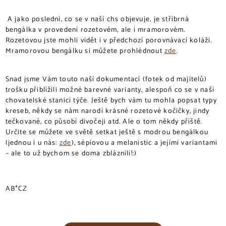
A jako poslední, co se v naší chs objevuje, je stříbrná
bengálka v provedení rozetovém, ale i mramorovém.
Rozetovou jste mohli vidět i v předchozí porovnávací koláži.
Mramorovou bengálku si můžete prohlédnout
zde
.
Snad jsme Vám touto naší dokumentací (fotek od majitelů)
trošku přiblížili možné barevné varianty, alespoň co se v naší
chovatelské stanici týče. Ještě bych vám tu mohla popsat typy
kreseb, někdy se nám narodí krásné rozetové kočičky, jindy
tečkované, co působí divočeji atd. Ale o tom někdy příště.
Určite se můžete ve světě setkat ještě s modrou bengálkou
(jednou i u nás:
zde
), sépiovou a melanistic a jejími variantami
– ale to už bychom se doma zbláznili!:)
AB*CZ