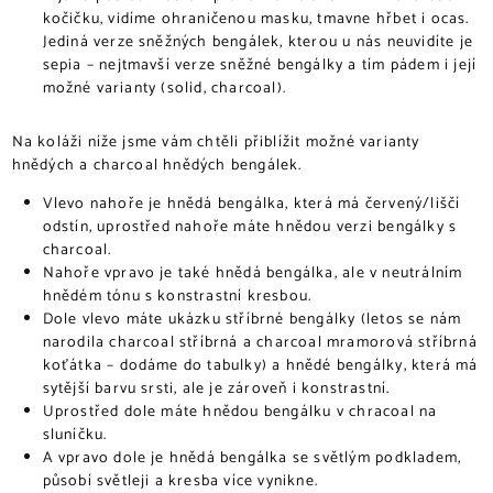
kočičku, vidíme ohraničenou masku, tmavne hřbet i ocas.
Jediná verze sněžných bengálek, kterou u nás neuvidíte je
sepia – nejtmavší verze sněžné bengálky a tím pádem i její
možné varianty (solid, charcoal).
Na koláži níže jsme vám chtěli přiblížit možné varianty
hnědých a charcoal hnědých bengálek.
Vlevo nahoře je hnědá bengálka, která má červený/liščí
odstín, uprostřed nahoře máte hnědou verzi bengálky s
charcoal.
Nahoře vpravo je také hnědá bengálka, ale v neutrálním
hnědém tónu s konstrastní kresbou.
Dole vlevo máte ukázku stříbrné bengálky (letos se nám
narodila charcoal stříbrná a charcoal mramorová stříbrná
koťátka – dodáme do tabulky) a hnědé bengálky, která má
sytější barvu srsti, ale je zároveň i konstrastní.
Uprostřed dole máte hnědou bengálku v chracoal na
sluníčku.
A vpravo dole je hnědá bengálka se světlým podkladem,
působí světleji a kresba více vynikne.