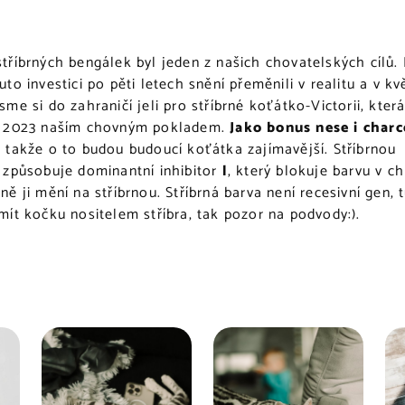
tříbrných bengálek byl jeden z našich chovatelských cílů.
uto investici po pěti letech snění přeměnili v realitu a v kv
sme si do zahraničí jeli pro stříbrné koťátko-Victorii, kter
e 2023 naším chovným pokladem.
Jako bonus nese i charc
,
takže o to budou budoucí koťátka zajímavější. S
tříbrnou
 způsobuje dominantní inhibitor
l
, který blokuje barvu v c
ně ji mění na stříbrnou. S
tříbrná barva není recesivní gen, 
mít kočku nositelem stříbra, tak pozor na podvody:).