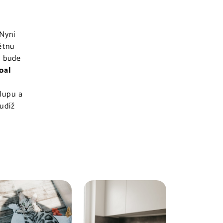
 Nyní
ětnu
á bude
oal
hlupu a
tudíž