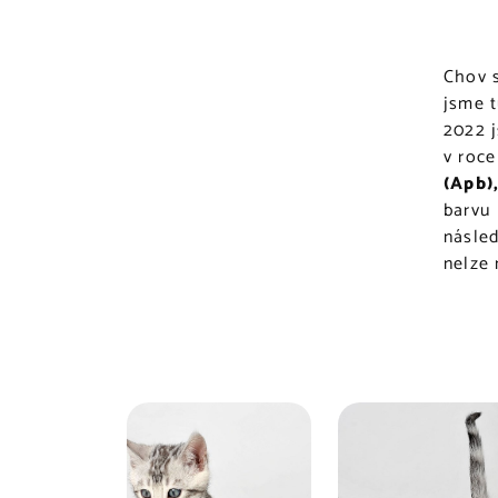
Chov s
jsme t
2022 j
v roc
(Apb)
barvu
násled
nelze 